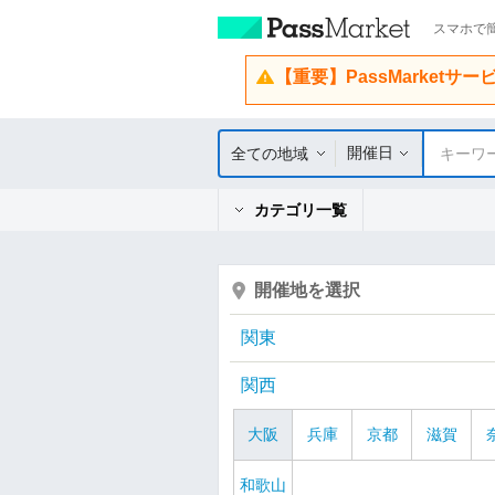
スマホで簡
【重要】PassMarketサ
開催日
全ての地域
キーワ
カテゴリ一覧
開催地を選択
関東
関西
大阪
兵庫
京都
滋賀
和歌山