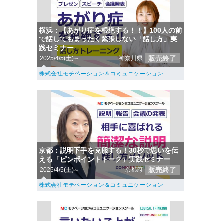
横浜：【あがり症を根絶する！！】100人の前
で話してもまったく緊張しない「話し方」実
践セミナー
販売終了
2025/4/5(土)～
神奈川県
株式会社モチベーション＆コミュニケーション
京都：説明下手を克服する！30秒で思いを伝
える「ピンポイントトーク」実践セミナー
販売終了
2025/4/5(土)～
京都府
株式会社モチベーション＆コミュニケーション