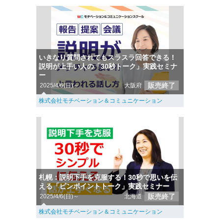
いきなり質問されてもスラスラ回答できる！
説明が上手い人の「30秒トーク」実践セミナ
ー
販売終了
2025/4/6(日)～
大阪府
株式会社モチベーション＆コミュニケーション
札幌：説明下手を克服する！30秒で思いを伝
える「ピンポイントトーク」実践セミナー
販売終了
2025/4/6(日)～
北海道
株式会社モチベーション＆コミュニケーション