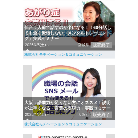
仙台：人前で話すのが楽になる！！60分話し
ても全く緊張しない「メンタルトレーニン
グ」実践セミナー
販売終了
2025/4/5(土)～
宮城県
株式会社モチベーション＆コミュニケーション
大阪：語彙力が足りない方にオススメ！説明
が上手くなる「言葉の表現力」実践セミナー
販売終了
2025/4/5(土)～
大阪府
株式会社モチベーション＆コミュニケーション