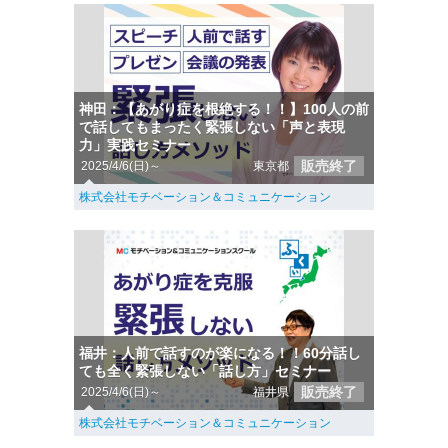
神田：【あがり症を根絶する！！】100人の前
で話してもまったく緊張しない「声と表現
力」実践セミナー
販売終了
2025/4/6(日)～
東京都
株式会社モチベーション＆コミュニケーション
福井：人前で話すのが楽になる！！60分話し
ても全く緊張しない「話し方」セミナー
販売終了
2025/4/6(日)～
福井県
株式会社モチベーション＆コミュニケーション